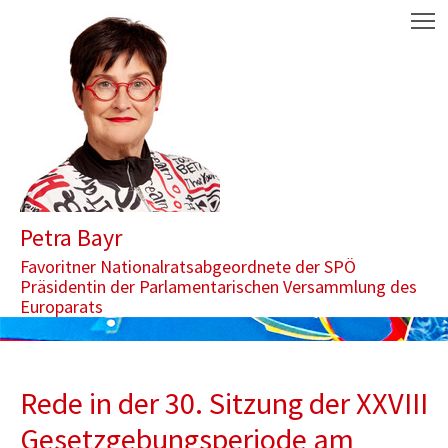
Zum Inhalt springen
Aktuelle Seite: Dringliche Anfrage der FPÖ zu Österreichs Neutral
M
Petra Bayr
Favoritner Nationalratsabgeordnete der SPÖ
Präsidentin der Parlamentarischen Versammlung des
Europarats
Rede in der 30. Sitzung der XXVIII
Gesetzgebungsperiode am