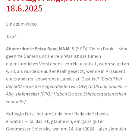
18.6.2025
Link zum Video
15.54
Abgeordnete
Petra Bayr
, MA MLS
(SPÖ): Vielen Dank. – Sehr
geehrte Damen und Herren! Was ist das für ein
eigentümliches Verständnis von Neutralität, wenn so getan
wird, als würde sie außer Kraft gesetzt, wenn ein Präsident
eines anderen souveränen Landes zu Gast ist?
(
Beifall bei
der SPÖ sowie bei Abgeordneten von ÖVP, NEOS und Grünen.
–
Abg.
Hafenecker
[FPÖ]: Haben Sie den Schrebergarten schon
verkauft?)
Kollegin Fürst hat am Ende ihrer Rede die Schweiz
erwähnt. – Ja, das ist, glaube ich, ein ganz guter
Gradmesser. Selenskyj war am 14. Juni 2024 – also ziemlich