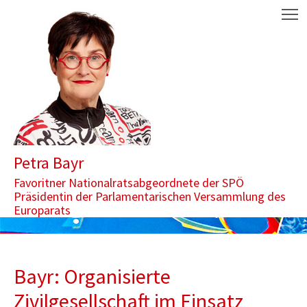
Zum Inhalt springen
Aktuelle Seite: Bayr: Organisierte Zivilgesellschaft im Einsatz 
M
Petra Bayr
Favoritner Nationalratsabgeordnete der SPÖ
Präsidentin der Parlamentarischen Versammlung des
Europarats
Bayr: Organisierte
Zivilgesellschaft im Einsatz