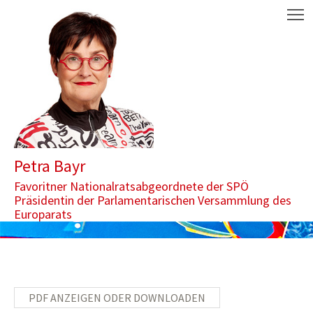
Zum Inhalt springen
Aktuelle Seite: Standing Committee adopted Resolution: For a mo
M
Petra Bayr
Favoritner Nationalratsabgeordnete der SPÖ
Präsidentin der Parlamentarischen Versammlung des
Europarats
PDF ANZEIGEN ODER DOWNLOADEN