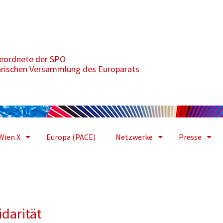
geordnete der SPÖ
arischen Versammlung des Europarats
Wien X
Europa (PACE)
Netzwerke
Presse
darität