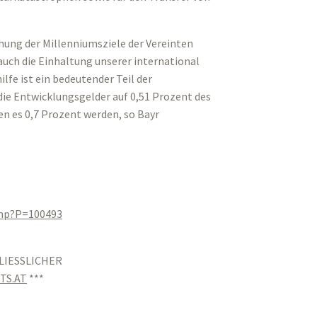
ung der Millenniumsziele der Vereinten
auch die Einhaltung unserer international
fe ist ein bedeutender Teil der
 die Entwicklungsgelder auf 0,51 Prozent des
n es 0,7 Prozent werden, so Bayr
php?P=100493
LIESSLICHER
TS.AT
***