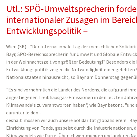
Utl.: SPÖ-Umweltsprecherin forde
internationaler Zusagen im Bereic
Entwicklungspolitik =
Wien (SK) - "Der Internationale Tag der menschlichen Solidar
Bayr, SPÖ-Bereichssprecherin für Umwelt und Globale Entwicklu
in der Weihnachtszeit von größter Bedeutung!" Besonders die
Entwicklungspolitik zeigen die Notwendigkeit einer gelebten So
Nationalstaaten hinausreicht, so Bayr am Donnerstag gegenü
"Es sind vornehmlich die Länder des Nordens, die aufgrund ihre
angestiegenen Treibhausgas-Emissionen in den letzten Jahrz
Klimawandels zu verantworten haben", wie Bayr betont, "und es
darunter leiden -
deshalb müssen wir auch unsere Solidarität globalisieren!" Ba
Einrichtung von Fonds, gespeist durch die Industrienationen, 
Klimawandels wie Dürre, Überschwemmungen und anderen Natu