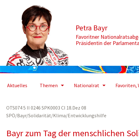
Zum Inhalt springen
Aktuelle Seite: Tag der menschlichen Solidarität
Petra Bayr
Favoritner Nationalratsab
Präsidentin der Parlament
Aktuelles
Themen
Nationalrat
Favoriten, 
OTS074 5 II 0246 SPK0003 CI 18.Dez 08
SPÖ/Bayr/Solidarität/Klima/Entwicklungshilfe
Bayr zum Tag der menschlichen Soli