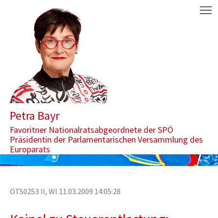
Zum Inhalt springen
Aktuelle Seite: Bayr für Evaluierung der Spendenabsetzbarkeit
M
Petra Bayr
Favoritner Nationalratsabgeordnete der SPÖ
Präsidentin der Parlamentarischen Versammlung des
Europarats
OTS0253 II, WI 11.03.2009 14:05:28