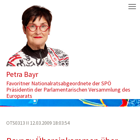
Zum Inhalt springen
Aktuelle Seite: Bayr zu Übereinkommen über Verbot von Streumu
M
Petra Bayr
Favoritner Nationalratsabgeordnete der SPÖ
Präsidentin der Parlamentarischen Versammlung des
Europarats
OTS0313 II 12.03.2009 18:03:54