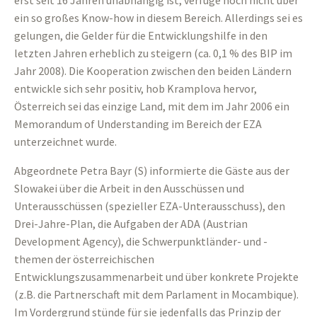
erst seit 16 Jahren unabhängig ist, verfüge noch nicht über
ein so großes Know-how in diesem Bereich. Allerdings sei es
gelungen, die Gelder für die Entwicklungshilfe in den
letzten Jahren erheblich zu steigern (ca. 0,1 % des BIP im
Jahr 2008). Die Kooperation zwischen den beiden Ländern
entwickle sich sehr positiv, hob Kramplova hervor,
Österreich sei das einzige Land, mit dem im Jahr 2006 ein
Memorandum of Understanding im Bereich der EZA
unterzeichnet wurde.
Abgeordnete Petra Bayr (S) informierte die Gäste aus der
Slowakei über die Arbeit in den Ausschüssen und
Unterausschüssen (spezieller EZA-Unterausschuss), den
Drei-Jahre-Plan, die Aufgaben der ADA (Austrian
Development Agency), die Schwerpunktländer- und -
themen der österreichischen
Entwicklungszusammenarbeit und über konkrete Projekte
(z.B. die Partnerschaft mit dem Parlament in Mocambique).
Im Vordergrund stünde für sie jedenfalls das Prinzip der