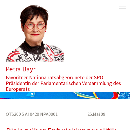
Zum Inhalt springen
Aktuelle Seite: Dialog über Entwicklungspolitik zwischen Österre
M
Petra Bayr
Favoritner Nationalratsabgeordnete der SPÖ
Präsidentin der Parlamentarischen Versammlung des
Europarats
OTS200 5 AI 0420 NPA0001 25.Mai 09