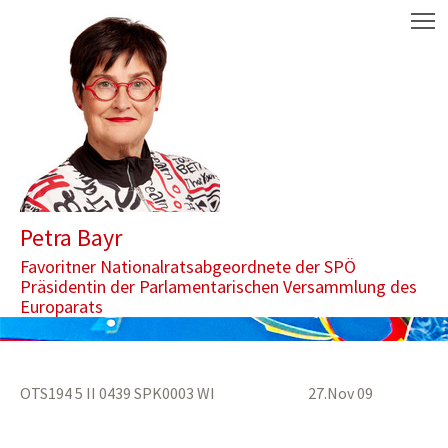
Zum Inhalt springen
Aktuelle Seite: Förderung der thermischen Sanierung schafft Win-
M
Petra Bayr
Favoritner Nationalratsabgeordnete der SPÖ
Präsidentin der Parlamentarischen Versammlung des
Europarats
OTS194 5 II 0439 SPK0003 WI 27.Nov 09