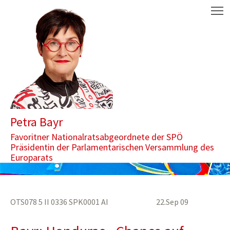
Zum Inhalt springen
Aktuelle Seite: Honduras - Chance auf Neubeginn nutzen
M
Petra Bayr
Favoritner Nationalratsabgeordnete der SPÖ
Präsidentin der Parlamentarischen Versammlung des
Europarats
OTS078 5 II 0336 SPK0001 AI 22.Sep 09