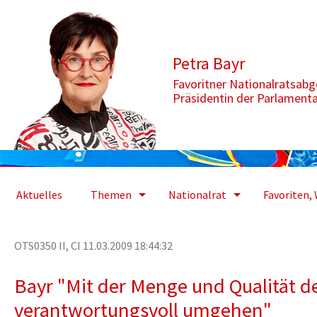
Zum Inhalt springen
Aktuelle Seite: Mit der Menge und Qualität des Rohstoffs Wasse
Petra Bayr
Favoritner Nationalratsab
Präsidentin der Parlament
Aktuelles
Themen
Nationalrat
Favoriten, 
OTS0350 II, CI 11.03.2009 18:44:32
Bayr "Mit der Menge und Qualität d
verantwortungsvoll umgehen"