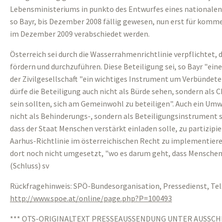
Lebensministeriums in punkto des Entwurfes eines nationalen
so Bayr, bis Dezember 2008 fällig gewesen, nun erst für komm
im Dezember 2009 verabschiedet werden.
Österreich sei durch die Wasserrahmenrichtlinie verpflichtet, d
fördern und durchzuführen. Diese Beteiligung sei, so Bayr "ein
der Zivilgesellschaft "ein wichtiges Instrument um Verbündete
dürfe die Beteiligung auch nicht als Bürde sehen, sondern als
sein sollten, sich am Gemeinwohl zu beteiligen". Auch ein Umw
nicht als Behinderungs-, sondern als Beteiligungsinstrument s
dass der Staat Menschen verstärkt einladen solle, zu partizipier
Aarhus-Richtlinie im österreichischen Recht zu implementieren
dort noch nicht umgesetzt, "wo es darum geht, dass Menschen 
(Schluss) sv
Rückfragehinweis: SPÖ-Bundesorganisation, Pressedienst, Tel.
http://www.spoe.at/online/page.php?P=100493
*** OTS-ORIGINALTEXT PRESSEAUSSENDUNG UNTER AUSSCH