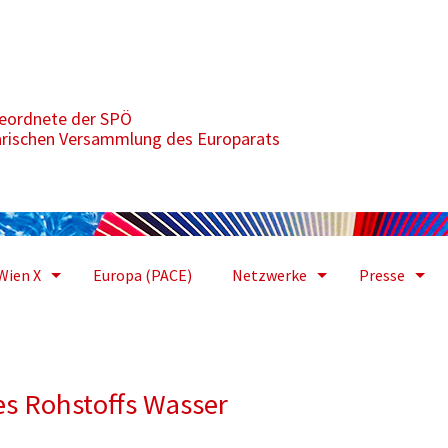
r verantwortungsvoll umgehen
geordnete der SPÖ
arischen Versammlung des Europarats
Wien X
Europa (PACE)
Netzwerke
Presse
es Rohstoffs Wasser