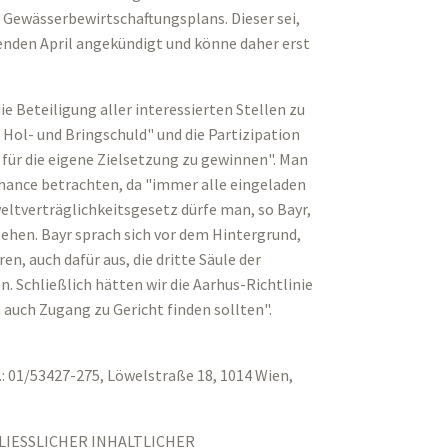
 Gewässerbewirtschaftungsplans. Dieser sei,
enden April angekündigt und könne daher erst
ie Beteiligung aller interessierten Stellen zu
e Hol- und Bringschuld" und die Partizipation
 für die eigene Zielsetzung zu gewinnen". Man
 Chance betrachten, da "immer alle eingeladen
eltverträglichkeitsgesetz dürfe man, so Bayr,
ehen. Bayr sprach sich vor dem Hintergrund,
en, auch dafür aus, die dritte Säule der
. Schließlich hätten wir die Aarhus-Richtlinie
auch Zugang zu Gericht finden sollten".
: 01/53427-275, Löwelstraße 18, 1014 Wien,
LIESSLICHER INHALTLICHER