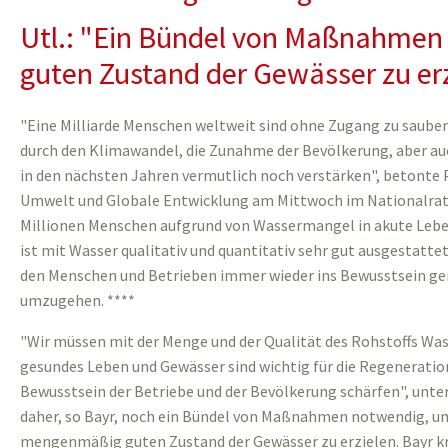
Utl.: "Ein Bündel von Maßnahmen
guten Zustand der Gewässer zu er
"Eine Milliarde Menschen weltweit sind ohne Zugang zu sauber
durch den Klimawandel, die Zunahme der Bevölkerung, aber 
in den nächsten Jahren vermutlich noch verstärken", betonte 
Umwelt und Globale Entwicklung am Mittwoch im Nationalrat. 
Millionen Menschen aufgrund von Wassermangel in akute Leben
ist mit Wasser qualitativ und quantitativ sehr gut ausgestattet
den Menschen und Betrieben immer wieder ins Bewusstsein g
umzugehen. ****
"Wir müssen mit der Menge und der Qualität des Rohstoffs Was
gesundes Leben und Gewässer sind wichtig für die Regeneratio
Bewusstsein der Betriebe und der Bevölkerung schärfen", unte
daher, so Bayr, noch ein Bündel von Maßnahmen notwendig, um
mengenmäßig guten Zustand der Gewässer zu erzielen. Bayr kri