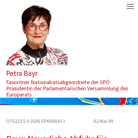
Zum Inhalt springen
Aktuelle Seite: Neuerliche Abfuhr für Gentechnik-Lobbyisten in 
M
Petra Bayr
Favoritner Nationalratsabgeordnete der SPÖ
Präsidentin der Parlamentarischen Versammlung des
Europarats
OTS223 5 II 0195 SPK0004 CI 02.Mär 09