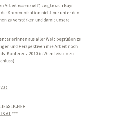
 Arbeit essenziell", zeigte sich Bayr
, die Kommunikation nicht nur unter den
nen zu verstärken und damit unsere
entarierInnen aus aller Welt begrüßen zu
ungen und Perspektiven ihre Arbeit noch
ids-Konferenz 2010 in Wien leisten zu
Schluss)
v.at
LIESSLICHER
TS.AT
***