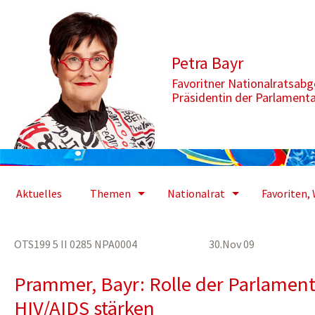
Zum Inhalt springen
Aktuelle Seite: Rolle der Parlamente im Kampf gegen HIV/AIDS s
Petra Bayr
Favoritner Nationalratsab
Präsidentin der Parlament
Aktuelles
Themen
Nationalrat
Favoriten, 
OTS199 5 II 0285 NPA0004 30.Nov 09
Prammer, Bayr: Rolle der Parlamen
HIV/AIDS stärken