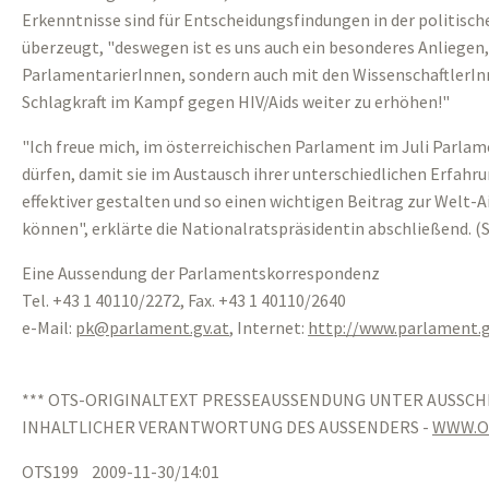
Erkenntnisse sind für Entscheidungsfindungen in der politischen
überzeugt, "deswegen ist es uns auch ein besonderes Anliegen
ParlamentarierInnen, sondern auch mit den WissenschaftlerIn
Schlagkraft im Kampf gegen HIV/Aids weiter zu erhöhen!"
"Ich freue mich, im österreichischen Parlament im Juli Parlam
dürfen, damit sie im Austausch ihrer unterschiedlichen Erfahr
effektiver gestalten und so einen wichtigen Beitrag zur Welt-A
können", erklärte die Nationalratspräsidentin abschließend. (
Eine Aussendung der Parlamentskorrespondenz
Tel. +43 1 40110/2272, Fax. +43 1 40110/2640
e-Mail:
pk
parlament.gv
at
, Internet:
http://www.parlament.g
*** OTS-ORIGINALTEXT PRESSEAUSSENDUNG UNTER AUSSCH
INHALTLICHER VERANTWORTUNG DES AUSSENDERS -
WWW.O
OTS199 2009-11-30/14:01