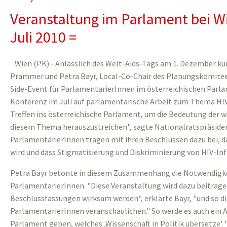
Veranstaltung im Parlament bei W
Juli 2010 =
Wien (PK) - Anlässlich des Welt-Aids-Tags am 1. Dezember kü
Prammer und Petra Bayr, Local-Co-Chair des Planungskomitees 
Side-Event für ParlamentarierInnen im österreichischen Parla
Konferenz im Juli auf parlamentarische Arbeit zum Thema HIV/A
Treffen ins österreichische Parlament, um die Bedeutung der 
diesem Thema herauszustreichen", sagte Nationalratspräside
ParlamentarierInnen tragen mit ihren Beschlüssen dazu bei, da
wird und dass Stigmatisierung und Diskriminierung von HIV-In
Petra Bayr betonte in diesem Zusammenhang die Notwendigkei
ParlamentarierInnen. "Diese Veranstaltung wird dazu beitrage
Beschlussfassungen wirksam werden", erklärte Bayr, "und so di
ParlamentarierInnen veranschaulichen." So werde es auch ein
Parlament geben, welches ‚Wissenschaft in Politik übersetze'.