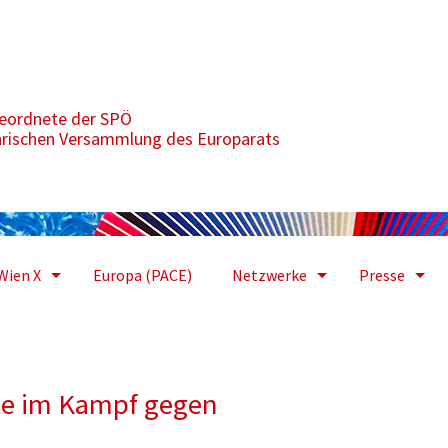
tärken
geordnete der SPÖ
arischen Versammlung des Europarats
Wien X
Europa (PACE)
Netzwerke
Presse
te im Kampf gegen