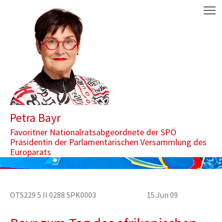
Zum Inhalt springen
Aktuelle Seite: Tag des afrikanischen Kindes: "FGM traumatisiert
M
Petra Bayr
Favoritner Nationalratsabgeordnete der SPÖ
Präsidentin der Parlamentarischen Versammlung des
Europarats
OTS229 5 II 0288 SPK0003 15.Jun 09