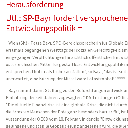
Herausforderung
Utl.: SP-Bayr fordert versprochen
Entwicklungspolitik =
Wien (SK) - Petra Bayr, SPÖ-Bereichssprecherin für Globale En
erstmals begangenen Welttags der sozialen Gerechtigkeit am 2
eingegangen Verpflichtungen hinsichtlich öffentlicher Entwick
österreichischen Mittel für gestaltbare Entwicklungspolitik 
entsprechend höher als bisher ausfallen", so Bayr, "das ist s
unerwartet, eine Kürzung der Mittel wäre katastrophal!" ****
Bayr nimmt damit Stellung zu den Befürchtungen entwicklung
Einhaltung der seit Jahren zugesagten ODA-Leistungen (Offici
"Die aktuelle Finanzkrise ist eine globale Krise, die nicht du
die ärmsten Menschen der Erde ganz besonders hart trifft", ist
Aussendung der OECD vom 18. Februar, in der die "Entwicklungsh
gelungene und stabile Globalisierung angesehen wird, die alle