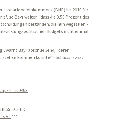
Bruttonationaleinkommens (BNE) bis 2010 für
is", so Bayr weiter, "dass die 0,50 Prozent des
Entschuldungen bestanden, die nun wegfallen -
 entwicklungspolitischen Budgets nicht einmal
g", warnt Bayr abschließend, "deren
zu stehen kommen könnte!" (Schluss) sw/sv
.php?P=100493
LIESSLICHER
TS.AT
***