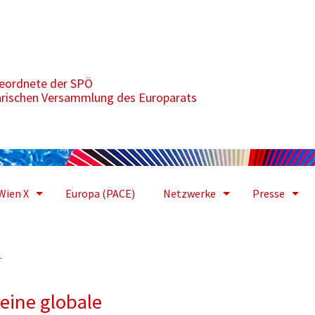
e Herausforderung
geordnete der SPÖ
arischen Versammlung des Europarats
Wien X
Europa (PACE)
Netzwerke
Presse
T
 eine globale