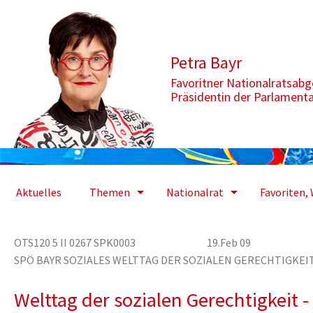
Zum Inhalt springen
Aktuelle Seite: Welttag der sozialen Gerechtigkeit - eine global
Petra Bayr
Favoritner Nationalratsab
Präsidentin der Parlament
Aktuelles
Themen
Nationalrat
Favoriten, 
OTS120 5 II 0267 SPK0003 19.Feb 09
SPÖ BAYR SOZIALES WELTTAG DER SOZIALEN GERECHTIGKEI
Welttag der sozialen Gerechtigkeit -