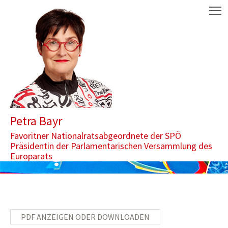
Zum Inhalt springen
Aktuelle Seite: Anfrage betreffend die österreichischen Aktivitä
M
Petra Bayr
Favoritner Nationalratsabgeordnete der SPÖ
Präsidentin der Parlamentarischen Versammlung des
Europarats
PDF ANZEIGEN ODER DOWNLOADEN