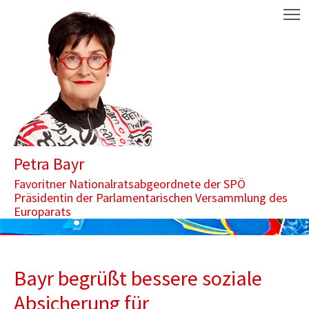
Zum Inhalt springen
Aktuelle Seite: Bayr begrüßt bessere soziale Absicherung für Ent
M
Petra Bayr
Favoritner Nationalratsabgeordnete der SPÖ
Präsidentin der Parlamentarischen Versammlung des
Europarats
Bayr begrüßt bessere soziale
Absicherung für