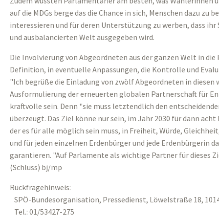
Zudem wüssten Parlamentarier am besten, was Wählerinnen u
auf die MDGs berge das die Chance in sich, Menschen dazu zu b
interessieren und für deren Unterstützung zu werben, dass ihr 
und ausbalancierten Welt ausgegeben wird.
Die Involvierung von Abgeordneten aus der ganzen Welt in die
Definition, in eventuelle Anpassungen, die Kontrolle und Eval
"Ich begrüße die Einladung von zwölf Abgeordneten in diesen wi
Ausformulierung der erneuerten globalen Partnerschaft für En
kraftvolle sein. Denn "sie muss letztendlich den entscheidenden
überzeugt. Das Ziel könne nur sein, im Jahr 2030 für dann acht
der es für alle möglich sein muss, in Freiheit, Würde, Gleichhe
und für jeden einzelnen Erdenbürger und jede Erdenbürgerin d
garantieren. "Auf Parlamente als wichtige Partner für dieses Zi
(Schluss) bj/mp
Rückfragehinweis:
SPÖ-Bundesorganisation, Pressedienst, Löwelstraße 18, 1014
Tel.: 01/53427-275