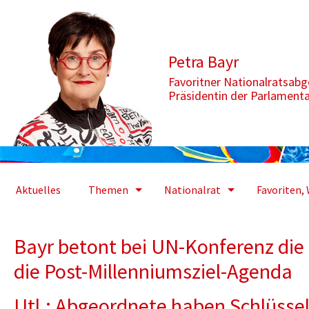
Zum Inhalt springen
Aktuelle Seite: Bayr betont bei UN-Konferenz die Rolle der Parl
Petra Bayr
Favoritner Nationalratsab
Präsidentin der Parlament
Aktuelles
Themen
Nationalrat
Favoriten, 
Bayr betont bei UN-Konferenz die 
die Post-Millenniumsziel-Agenda
Utl.: Abgeordnete haben Schlüssel