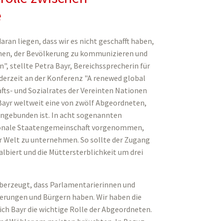
e
ran liegen, dass wir es nicht geschafft haben,
chen, der Bevölkerung zu kommunizieren und
", stellte Petra Bayr, Bereichssprecherin für
 derzeit an der Konferenz "A renewed global
fts- und Sozialrates der Vereinten Nationen
t Bayr weltweit eine von zwölf Abgeordneten,
ngebunden ist. In acht sogenannten
ionale Staatengemeinschaft vorgenommen,
r Welt zu unternehmen. So sollte der Zugang
albiert und die Müttersterblichkeit um drei
 überzeugt, dass Parlamentarierinnen und
erungen und Bürgern haben. Wir haben die
rich Bayr die wichtige Rolle der Abgeordneten.