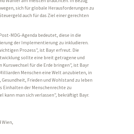
nd Wähler am meisten bräuchten. In Bezug
ewegen, sich für globale Herausforderungen zu
Steuergeld auch für das Ziel einer gerechten
 Post-MDG-Agenda bedeutet, diese in die
uierung der Implementierung zu inkludieren.
chtigen Prozess", ist Bayr erfreut. Die
twicklung sollte eine breit getragene und
 Kurswechsel für die Erde bringen", ist Bayr
 Milliarden Menschen eine Welt anzubieten, in
it, Gesundheit, Frieden und Wohlstand zu leben
as Einhalten der Menschenrechte zu
el kann man sich verlassen", bekräftigt Bayr.
 Wien,