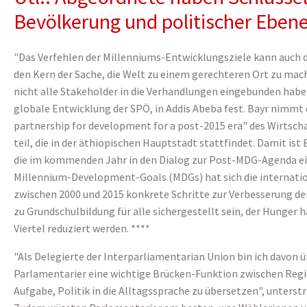
Bevölkerung und politischer Eben
"Das Verfehlen der Millenniums-Entwicklungsziele kann auch da
den Kern der Sache, die Welt zu einem gerechteren Ort zu ma
nicht alle Stakeholder in die Verhandlungen eingebunden haben
globale Entwicklung der SPÖ, in Addis Abeba fest. Bayr nimmt
partnership for development for a post-2015 era" des Wirtscha
teil, die in der äthiopischen Hauptstadt stattfindet. Damit is
die im kommenden Jahr in den Dialog zur Post-MDG-Agenda ei
Millennium-Development-Goals (MDGs) hat sich die internat
zwischen 2000 und 2015 konkrete Schritte zur Verbesserung de
zu Grundschulbildung für alle sichergestellt sein, der Hunger h
Viertel reduziert werden. ****
"Als Delegierte der Interparliamentarian Union bin ich davon
Parlamentarier eine wichtige Brücken-Funktion zwischen Regi
Aufgabe, Politik in die Alltagssprache zu übersetzen", unterst