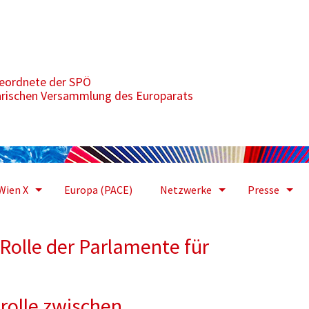
amente für die Post-Millenniumsziel-Agenda
geordnete der SPÖ
arischen Versammlung des Europarats
Wien X
Europa (PACE)
Netzwerke
Presse
Rolle der Parlamente für
rolle zwischen