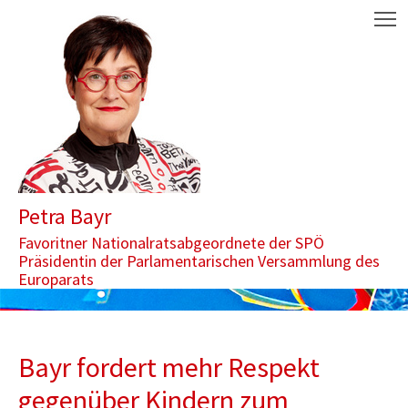
Zum Inhalt springen
Aktuelle Seite: Bayr fordert mehr Respekt gegenüber Kindern zu
M
Petra Bayr
Favoritner Nationalratsabgeordnete der SPÖ
Präsidentin der Parlamentarischen Versammlung des
Europarats
Bayr fordert mehr Respekt
gegenüber Kindern zum