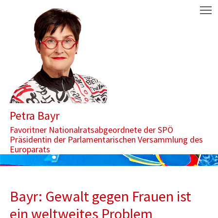
Zum Inhalt springen
Aktuelle Seite: Bayr: Gewalt gegen Frauen ist ein weltweites Pro
M
Petra Bayr
Favoritner Nationalratsabgeordnete der SPÖ
Präsidentin der Parlamentarischen Versammlung des
Europarats
Bayr: Gewalt gegen Frauen ist
ein weltweites Problem