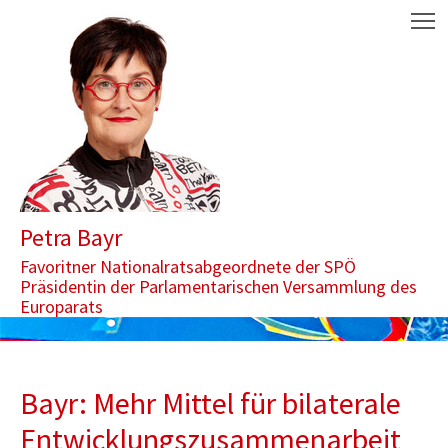
Zum Inhalt springen
Aktuelle Seite: Bayr: Mehr Mittel für bilaterale Entwicklungszu
M
Petra Bayr
Favoritner Nationalratsabgeordnete der SPÖ
Präsidentin der Parlamentarischen Versammlung des
Europarats
Bayr: Mehr Mittel für bilaterale
Entwicklungszusammenarbeit