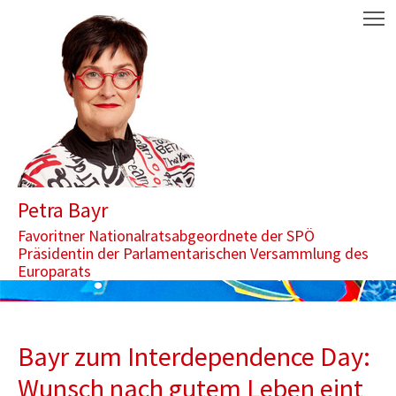
Zum Inhalt springen
Aktuelle Seite: Bayr zum Interdependence Day: Wunsch nach gute
M
Petra Bayr
Favoritner Nationalratsabgeordnete der SPÖ
Präsidentin der Parlamentarischen Versammlung des
Europarats
Bayr zum Interdependence Day:
Wunsch nach gutem Leben eint