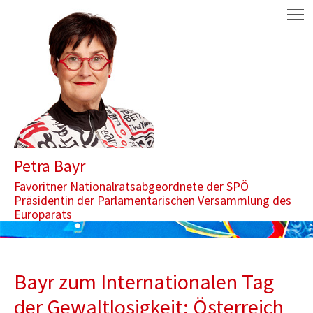
Zum Inhalt springen
Aktuelle Seite: Bayr zum Internationalen Tag der Gewaltlosigkeit
M
Petra Bayr
Favoritner Nationalratsabgeordnete der SPÖ
Präsidentin der Parlamentarischen Versammlung des
Europarats
Bayr zum Internationalen Tag
der Gewaltlosigkeit: Österreich