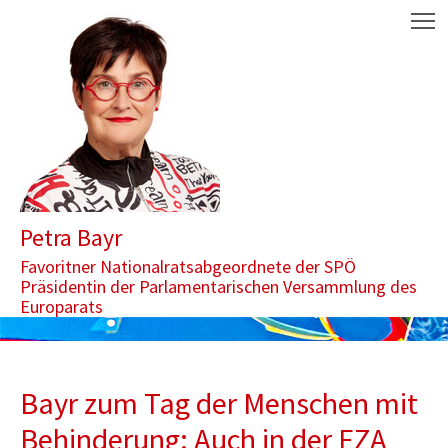
Zum Inhalt springen
Aktuelle Seite: Bayr zum Tag der Menschen mit Behinderung: Auc
M
Petra Bayr
Favoritner Nationalratsabgeordnete der SPÖ
Präsidentin der Parlamentarischen Versammlung des
Europarats
Bayr zum Tag der Menschen mit
Behinderung: Auch in der EZA