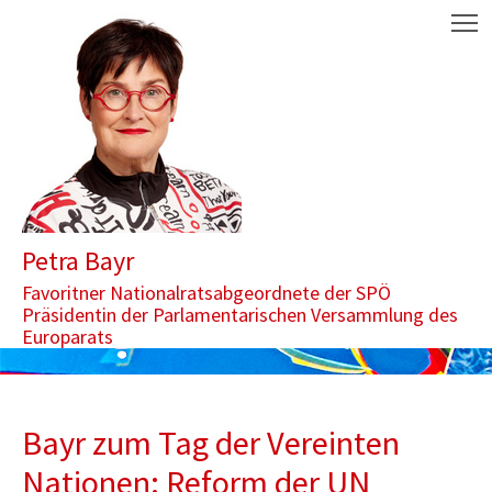
Zum Inhalt springen
Aktuelle Seite: Bayr zum Tag der Vereinten Nationen: Reform der
M
Petra Bayr
Favoritner Nationalratsabgeordnete der SPÖ
Präsidentin der Parlamentarischen Versammlung des
Europarats
Bayr zum Tag der Vereinten
Nationen: Reform der UN