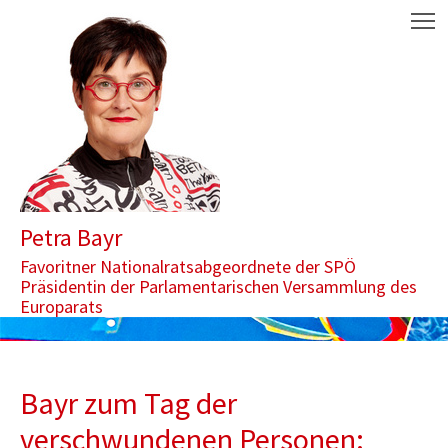
Zum Inhalt springen
Aktuelle Seite: Bayr zum Tag der verschwundenen Personen: Öste
M
Petra Bayr
Favoritner Nationalratsabgeordnete der SPÖ
Präsidentin der Parlamentarischen Versammlung des
Europarats
Bayr zum Tag der
verschwundenen Personen: