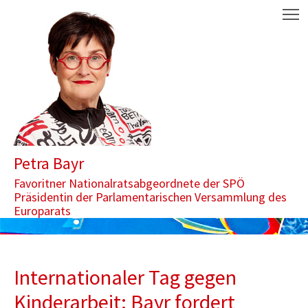
Zum Inhalt springen
Aktuelle Seite: Internationaler Tag gegen Kinderarbeit: Bayr for
M
Petra Bayr
Favoritner Nationalratsabgeordnete der SPÖ
Präsidentin der Parlamentarischen Versammlung des
Europarats
Internationaler Tag gegen
Kinderarbeit: Bayr fordert