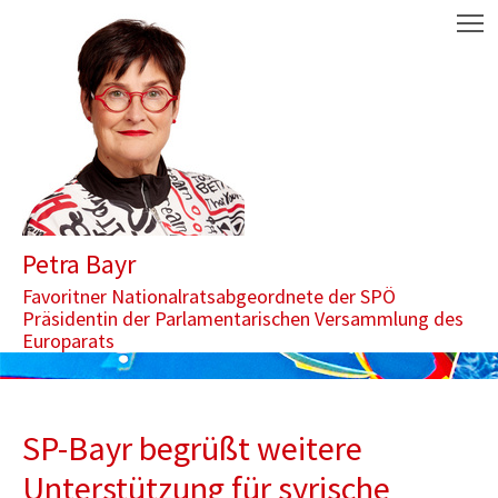
Zum Inhalt springen
Aktuelle Seite: SP-Bayr begrüßt weitere Unterstützung für syrisc
M
Petra Bayr
Favoritner Nationalratsabgeordnete der SPÖ
Präsidentin der Parlamentarischen Versammlung des
Europarats
SP-Bayr begrüßt weitere
Unterstützung für syrische