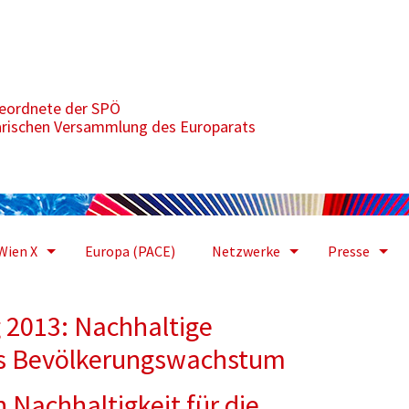
tige Entwicklung durch zukunftsfähiges Bevölkerungswachstum
geordnete der SPÖ
arischen Versammlung des Europarats
Wien X
Europa (PACE)
Netzwerke
Presse
 2013: Nachhaltige
es Bevölkerungswachstum
 Nachhaltigkeit für die