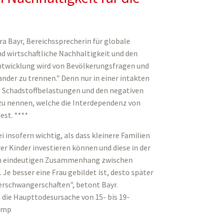
ra Bayr, Bereichssprecherin für globale
nd wirtschaftliche Nachhaltigkeit und den
wicklung wird von Bevölkerungsfragen und
nder zu trennen." Denn nur in einer intakten
on Schadstoffbelastungen und den negativen
 nennen, welche die Interdependenz von
est. ****
 insofern wichtig, als dass kleinere Familien
er Kinder investieren können und diese in der
nen eindeutigen Zusammenhang zwischen
Je besser eine Frau gebildet ist, desto später
erschwangerschaften", betont Bayr.
die Haupttodesursache von 15- bis 19-
s/mp