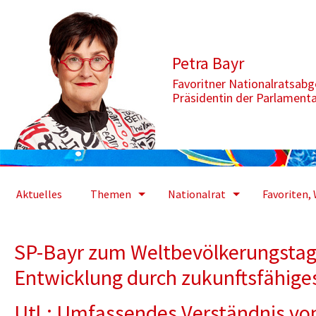
Zum Inhalt springen
Aktuelle Seite: SP-Bayr zum Weltbevölkerungstag 2013: Nachhal
Petra Bayr
Favoritner Nationalratsab
Präsidentin der Parlament
Aktuelles
Themen
Nationalrat
Favoriten, 
SP-Bayr zum Weltbevölkerungstag
Entwicklung durch zukunftsfähig
Utl.: Umfassendes Verständnis von