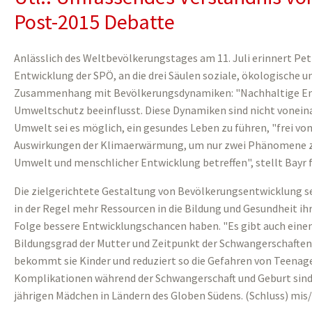
Post-2015 Debatte
Anlässlich des Weltbevölkerungstages am 11. Juli erinnert Pet
Entwicklung der SPÖ, an die drei Säulen soziale, ökologische u
Zusammenhang mit Bevölkerungsdynamiken: "Nachhaltige Ent
Umweltschutz beeinflusst. Diese Dynamiken sind nicht voneina
Umwelt sei es möglich, ein gesundes Leben zu führen, "frei v
Auswirkungen der Klimaerwärmung, um nur zwei Phänomene zu
Umwelt und menschlicher Entwicklung betreffen", stellt Bayr f
Die zielgerichtete Gestaltung von Bevölkerungsentwicklung sei
in der Regel mehr Ressourcen in die Bildung und Gesundheit ihr
Folge bessere Entwicklungschancen haben. "Es gibt auch ei
Bildungsgrad der Mutter und Zeitpunkt der Schwangerschaften. 
bekommt sie Kinder und reduziert so die Gefahren von Teenag
Komplikationen während der Schwangerschaft und Geburt sind 
jährigen Mädchen in Ländern des Globen Südens. (Schluss) mi