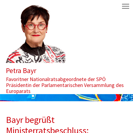
Zum Inhalt springen
Aktuelle Seite: Bayr begrüßt Ministerratsbeschluss: International
M
Petra Bayr
Favoritner Nationalratsabgeordnete der SPÖ
Präsidentin der Parlamentarischen Versammlung des
Europarats
Bayr begrüßt
Ministerratsbeschluss: