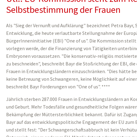
Selbstbestimmung der Frauen
Als "Sieg der Vernunft und Aufklärung" bezeichnet Petra Bayr,
Entwicklung, die heute verlautbarte Stellungnahme der Euro
BürgerInneninitiative (EBI) "One of us". Die Kommission stellt
vorlegen werde, der die Finanzierung von Tätigkeiten unterbi
Embryonen voraussetzen. "Die konservativ-religiös motivierte 
zu beschneiden", beschreibt Bayr die Stoßrichtung der EBI, di
Frauen in Entwicklungsländern einzuschränken. "Dies hätte b
keine Betreuung von Schwangeren, keine Möglichkeit auf eine
beschreibt Bayr Forderungen von "One of us". ****
Jährlich sterben 287.000 Frauen in Entwicklungsländern an K
und Geburt. Mehr Todesfälle und gesundheitliche Folgen wären d
Bekämpfung der Müttersterblichkeit bekannt. Dafür ist Zugan
Bayr auf das entwicklungspolitische Engagement der EU zum E
und stellt fest: "Der Schwangerschaftsabbruch ist kein Verhütu