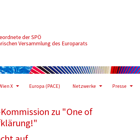
One of us": "Ein Sieg der Vernunft und Aufklärung!"
geordnete der SPÖ
arischen Versammlung des Europarats
Wien X
Europa (PACE)
Netzwerke
Presse
U-Kommission zu "One of
fklärung!"
cht auf