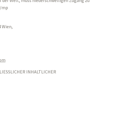
f der Welt, muss niederschwelligen Zugang zu
c/mp
 Wien,
aom
LIESSLICHER INHALTLICHER