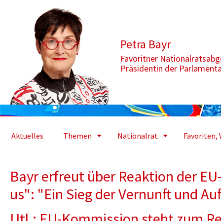
Zum Inhalt springen
Aktuelle Seite: Bayr erfreut über Reaktion der EU-Kommission zu "
Petra Bayr
Favoritner Nationalratsab
Präsidentin der Parlament
Aktuelles
Themen
Nationalrat
Favoriten, 
Bayr erfreut über Reaktion der E
us": "Ein Sieg der Vernunft und Au
Utl.: EU-Kommission steht zum Re