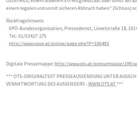
Österreich, einem anderem EU-Mitgliedstaat oder sonst wo au
einem legalen und somit sicheren Abbruch haben." (Schluss) s
Rückfragehinweis:
SPÖ-Bundesorganisation, Pressedienst, Löwelstraße 18, 1014
Tel.: 01/53427-275
http://www.spoe.at/online/page.php?P=100493
Digitale Pressemappe:
http://www.ots.at/pressemappe/199/
*** OTS-ORIGINALTEXT PRESSEAUSSENDUNG UNTER AUSSCH
VERANTWORTUNG DES AUSSENDERS -
WWW.OTS.AT
***