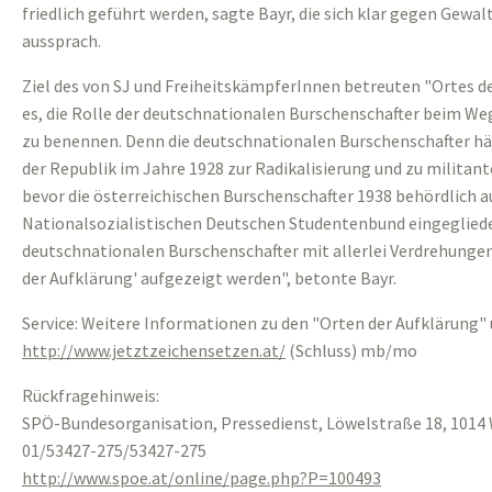
friedlich geführt werden, sagte Bayr, die sich klar gegen Gewal
aussprach.
Ziel des von SJ und FreiheitskämpferInnen betreuten "Ortes d
es, die Rolle der deutschnationalen Burschenschafter beim Weg
zu benennen. Denn die deutschnationalen Burschenschafter hä
der Republik im Jahre 1928 zur Radikalisierung und zu milita
bevor die österreichischen Burschenschafter 1938 behördlich au
Nationalsozialistischen Deutschen Studentenbund eingeglieder
deutschnationalen Burschenschafter mit allerlei Verdrehungen
der Aufklärung' aufgezeigt werden", betonte Bayr.
Service: Weitere Informationen zu den "Orten der Aufklärung" 
http://www.jetztzeichensetzen.at/
(Schluss) mb/mo
Rückfragehinweis:
SPÖ-Bundesorganisation, Pressedienst, Löwelstraße 18, 1014 
01/53427-275/53427-275
http://www.spoe.at/online/page.php?P=100493