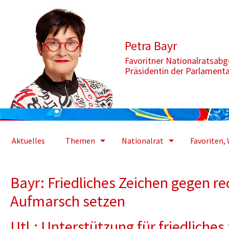
Zum Inhalt springen
Aktuelle Seite: Bayr: Friedliches Zeichen gegen rechten Bursche
Petra Bayr
Favoritner Nationalratsab
Präsidentin der Parlament
Aktuelles
Themen
Nationalrat
Favoriten, 
Bayr: Friedliches Zeichen gegen r
Aufmarsch setzen
Utl.: Unterstützung für friedliches 