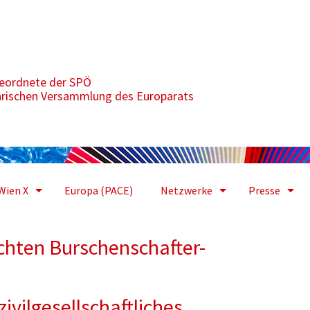
nschafter-Aufmarsch setzen
geordnete der SPÖ
arischen Versammlung des Europarats
Wien X
Europa (PACE)
Netzwerke
Presse
echten Burschenschafter-
zivilgesellschaftliches