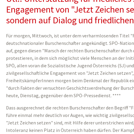
Engagement von "Jetzt Zeichen set
sondern auf Dialog und friedlichen
Für morgen, Mittwoch, ist unter dem verharmlosenden Titel "F
deutschnationaler Burschenschafter angekündigt. SPÖ-Nationa
auf, gegen diesen "Marsch der rechten Burschenschafter durch d
protestieren, in dem sich möglichst viele Menschen an der Initi
SPÖ, allen voran die Sozialistische Jugend Österreichs (SJ) un
zivilgesellschaftliche Engagement von "Jetzt Zeichen setzen", 
FreiheitskämpferInnen morgen beim Denkmal der Republik ein
"durch Fakten der versuchten Geschichtsverdrehung der Bursc
heute, Dienstag, gegenüber dem SPÖ-Pressedienst. ****
Dass ausgerechnet die rechten Burschenschafter den Begriff "
führe einmal mehr deutlich vor Augen, wie wichtig zivilgesells
"Jetzt Zeichen setzen" sind, mit Hilfe derer unterstrichen wir
Intoleranz keinen Platz in Österreich haben dürfen. Der Kamp