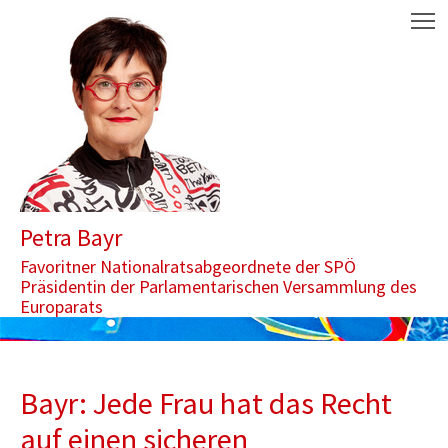
Zum Inhalt springen
Aktuelle Seite: Bayr: Jede Frau hat das Recht auf einen sicheren
M
Petra Bayr
Favoritner Nationalratsabgeordnete der SPÖ
Präsidentin der Parlamentarischen Versammlung des
Europarats
Bayr: Jede Frau hat das Recht
auf einen sicheren