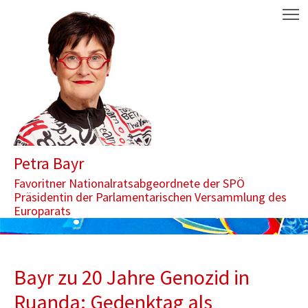
Zum Inhalt springen
Aktuelle Seite: Bayr zu 20 Jahre Genozid in Ruanda: Gedenktag a
M
Petra Bayr
Favoritner Nationalratsabgeordnete der SPÖ
Präsidentin der Parlamentarischen Versammlung des
Europarats
Bayr zu 20 Jahre Genozid in
Ruanda: Gedenktag als