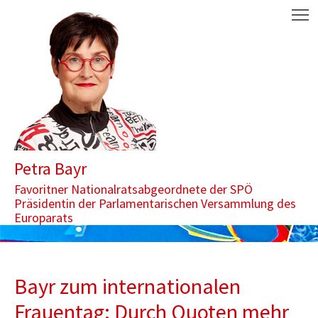
Zum Inhalt springen
Aktuelle Seite: Bayr zum internationalen Frauentag: Durch Quoten
M
Petra Bayr
Favoritner Nationalratsabgeordnete der SPÖ
Präsidentin der Parlamentarischen Versammlung des
Europarats
Bayr zum internationalen
Frauentag: Durch Quoten mehr