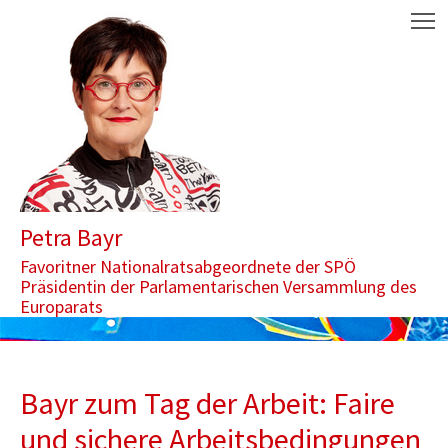
Zum Inhalt springen
Aktuelle Seite: Bayr zum Tag der Arbeit: Faire und sichere Arbeit
M
Petra Bayr
Favoritner Nationalratsabgeordnete der SPÖ
Präsidentin der Parlamentarischen Versammlung des
Europarats
Bayr zum Tag der Arbeit: Faire
und sichere Arbeitsbedingungen