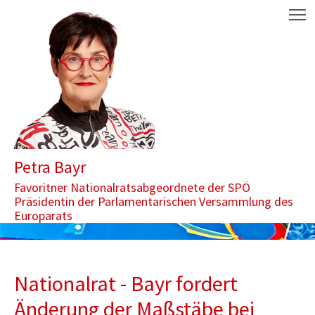
Zum Inhalt springen
Aktuelle Seite: Nationalrat - Bayr fordert Änderung der Maßstäbe
M
Petra Bayr
Favoritner Nationalratsabgeordnete der SPÖ
Präsidentin der Parlamentarischen Versammlung des
Europarats
Nationalrat - Bayr fordert
Änderung der Maßstäbe bei