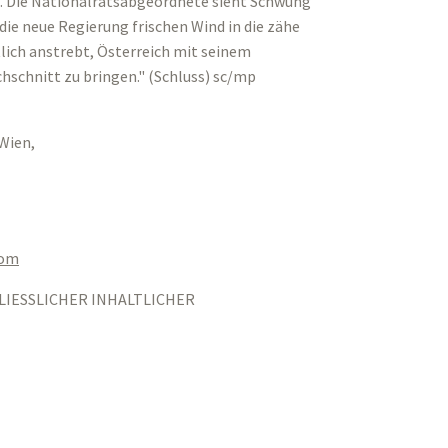
. Die Nationalratsabgeordnete sieht Schwung
 die neue Regierung frischen Wind in die zähe
lich anstrebt, Österreich mit seinem
schnitt zu bringen." (Schluss) sc/mp
Wien,
aom
LIESSLICHER INHALTLICHER