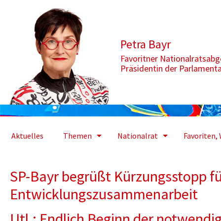
Zum Inhalt springen
Aktuelle Seite: SP-Bayr begrüßt Kürzungsstopp für Entwicklun
Petra Bayr
Favoritner Nationalratsab
Präsidentin der Parlament
Aktuelles
Themen
Nationalrat
Favoriten, 
SP-Bayr begrüßt Kürzungsstopp fü
Entwicklungszusammenarbeit
Utl.: Endlich Beginn der notwend