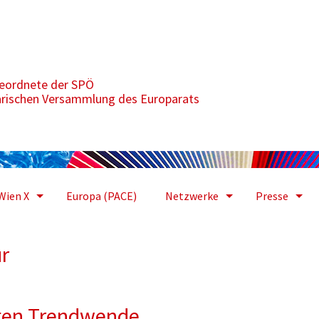
gszusammenarbeit
geordnete der SPÖ
arischen Versammlung des Europarats
Wien X
Europa (PACE)
Netzwerke
Presse
r
igen Trendwende