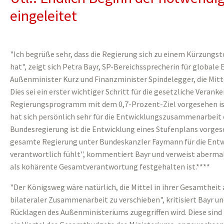
eingeleitet
"Ich begrüße sehr, dass die Regierung sich zu einem Kürzungs
hat", zeigt sich Petra Bayr, SP-Bereichssprecherin für globale
Außenminister Kurz und Finanzminister Spindelegger, die Mitte
Dies sei ein erster wichtiger Schritt für die gesetzliche Veran
Regierungsprogramm mit dem 0,7-Prozent-Ziel vorgesehen ist
hat sich persönlich sehr für die Entwicklungszusammenarbeit
Bundesregierung ist die Entwicklung eines Stufenplans vorgesehe
gesamte Regierung unter Bundeskanzler Faymann für die Entw
verantwortlich fühlt", kommentiert Bayr und verweist aberm
als kohärente Gesamtverantwortung festgehalten ist.****
"Der Königsweg wäre natürlich, die Mittel in ihrer Gesamtheit
bilateraler Zusammenarbeit zu verschieben", kritisiert Bayr un
Rücklagen des Außenministeriums zugegriffen wird. Diese sind 