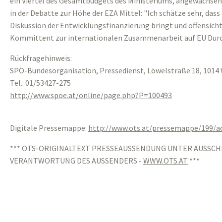
ein Viertel des Gesamtbudgets des Ministeriums, angewachsen
in der Debatte zur Höhe der EZA Mittel: "Ich schätze sehr, dass
Diskussion der Entwicklungsfinanzierung bringt und offensicht
Kommittent zur internationalen Zusammenarbeit auf EU Durch
Rückfragehinweis:
SPÖ-Bundesorganisation, Pressedienst, Löwelstraße 18, 1014 
Tel.: 01/53427-275
http://www.spoe.at/online/page.php?P=100493
Digitale Pressemappe:
http://www.ots.at/pressemappe/199/
*** OTS-ORIGINALTEXT PRESSEAUSSENDUNG UNTER AUSSCH
VERANTWORTUNG DES AUSSENDERS -
WWW.OTS.AT
***