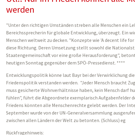
werden
"Unter den richtigen Umständen streben alle Menschen ein Leben
Bereichssprecherin für globale Entwicklung, überzeugt. Ein wic
Menschen weltweit zu decken. "Konzepte wie 'A decent life for a
diese Richtung. Deren Umsetzung stellt sowohl die Nationalsta
Staatengemeinschaft vor eine große Herausforderung", beto
heutigen Sonntag gegenüber dem SPÖ-Pressedienst. ****
Entwicklungspolitik könne laut Bayr bei der Verwirklichung di
Friedenspolitik verstanden werden. "Jeder Mensch braucht Zu
muss gesicherte Wohnverhältnisse haben, kein Mensch darf hun
fühlen", führt die Abgeordnete exemplarisch Aufgabenfelder de
Friedens könnten alle Menschenrechte gelebt werden. Der Inte
September wurde von der UN-Generalversammlung ausgerufen, 
zwischen allen Ländern der Welt zu betonten. (Schluss) eg
Rückfragehinweis: