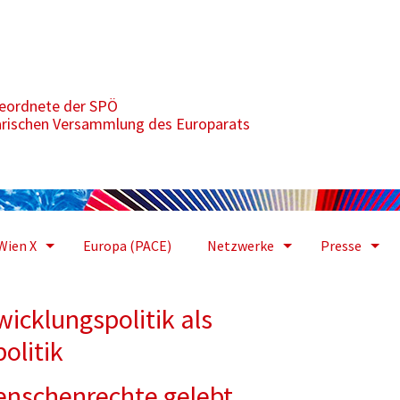
 als Instrument einer aktiven Friedenspolitik
geordnete der SPÖ
arischen Versammlung des Europarats
Wien X
Europa (PACE)
Netzwerke
Presse
icklungspolitik als
olitik
Menschenrechte gelebt