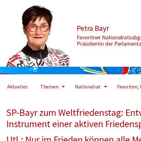
Zum Inhalt springen
Aktuelle Seite: SP-Bayr zum Weltfriedenstag: Entwicklungspolitik
Petra Bayr
Favoritner Nationalratsab
Präsidentin der Parlament
Aktuelles
Themen
Nationalrat
Favoriten, 
SP-Bayr zum Weltfriedenstag: Entw
Instrument einer aktiven Friedensp
Utl.: Nur im Frieden können alle 