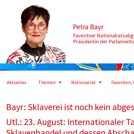
Zum Inhalt springen
Aktuelle Seite: Bayr: Sklaverei ist noch kein abgeschlossenes Kapi
Petra Bayr
Favoritner Nationalratsab
Präsidentin der Parlament
Aktuelles
Themen
Nationalrat
Favoriten, 
Bayr: Sklaverei ist noch kein abge
Utl.: 23. August: Internationaler
Sklavenhandel und dessen Abscha