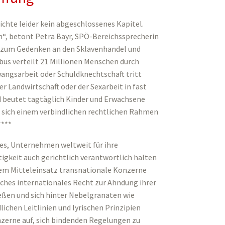
ichte leider kein abgeschlossenes Kapitel.
n“, betont Petra Bayr, SPÖ-Bereichssprecherin
es zum Gedenken an den Sklavenhandel und
us verteilt 21 Millionen Menschen durch
angsarbeit oder Schuldknechtschaft tritt
er Landwirtschaft oder der Sexarbeit in fast
nd beutet tagtäglich Kinder und Erwachsene
t, sich einem verbindlichen rechtlichen Rahmen
****
es, Unternehmen weltweit für ihre
tigkeit auch gerichtlich verantwortlich halten
ßem Mitteleinsatz transnationale Konzerne
ches internationales Recht zur Ahndung ihrer
ßen und sich hinter Nebelgranaten wie
lichen Leitlinien und lyrischen Prinzipien
nzerne auf, sich bindenden Regelungen zu