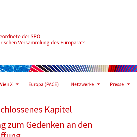
tel
geordnete der SPÖ
arischen Versammlung des Europarats
Wien X
Europa (PACE)
Netzwerke
Presse
schlossenes Kapitel
 Tag zum Gedenken an den
ffung