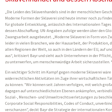
„Die Leiden des Sklavenhandels sind in der menschlichen Gesch
Moderne Formen der Sklaverei sind heute immer noch zu finde
für globale Entwicklung, anlässlich des Internationalen Tag
dessen Abschaffung. UN-Angaben zufolge werden über den Glob
Zwangsarbeit ausgebeutet. „Moderne Sklaverei in Form von Zw
leider in vielen Branchen, wie der Hausarbeit, der Produktion, d
allen Regionen der Welt, so auch in den Ländern der EU, auf u
aus“, kritisiert Bayr und sieht auch Unternehmen in der Pflich
zu unterwerfen, um menschenwürdige Arbeit sicherzustellen. 
Ein wichtiger Schritt im Kampf gegen moderne Sklaverei wäre 
widerrechtlichen Aktivitäten im Zuge ihrer wirtschaftlichen Tä
zu können. "Wir können seit Jahren verfolgen, mit welch gro
dagegen auf unterschiedlichsten Ebenen ankämpfen, verbindli
Sozial-, Menschen- und Umweltrechtsverletzungen zu beschlie
Corporate Social Responsibilities, Codes of Conduct, unverbind
verschanzen", deckt Bayr die Strategie der internationalen Ko