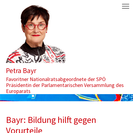
Zum Inhalt springen
Aktuelle Seite: Bayr: Bildung hilft gegen Vorurteile
M
Petra Bayr
Favoritner Nationalratsabgeordnete der SPÖ
Präsidentin der Parlamentarischen Versammlung des
Europarats
Bayr: Bildung hilft gegen
Vorurteile