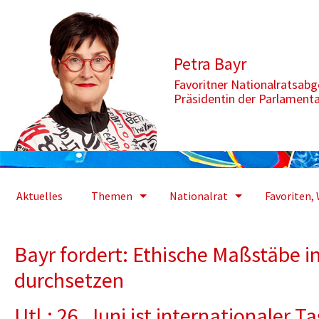
Zum Inhalt springen
Aktuelle Seite: Bayr fordert: Ethische Maßstäbe in der Privatwirt
Petra Bayr
Favoritner Nationalratsab
Präsidentin der Parlament
Aktuelles
Themen
Nationalrat
Favoriten, 
Bayr fordert: Ethische Maßstäbe in
durchsetzen
Utl.: 26. Juni ist internationaler 