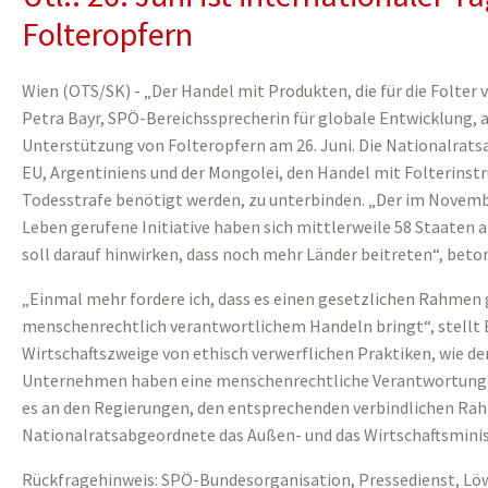
Folteropfern
Wien (OTS/SK) - „Der Handel mit Produkten, die für die Folter
Petra Bayr, SPÖ-Bereichssprecherin für globale Entwicklung, a
Unterstützung von Folteropfern am 26. Juni. Die Nationalratsa
EU, Argentiniens und der Mongolei, den Handel mit Folterinst
Todesstrafe benötigt werden, zu unterbinden. „Der im Novem
Leben gerufene Initiative haben sich mittlerweile 58 Staaten a
soll darauf hinwirken, dass noch mehr Länder beitreten“, beton
„Einmal mehr fordere ich, dass es einen gesetzlichen Rahmen 
menschenrechtlich verantwortlichem Handeln bringt“, stellt Ba
Wirtschaftszweige von ethisch verwerflichen Praktiken, wie der
Unternehmen haben eine menschenrechtliche Verantwortung. Ne
es an den Regierungen, den entsprechenden verbindlichen Rahm
Nationalratsabgeordnete das Außen- und das Wirtschaftsminist
Rückfragehinweis: SPÖ-Bundesorganisation, Pressedienst, Lö