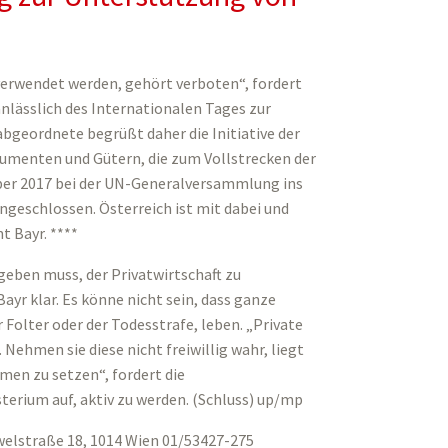
 verwendet werden, gehört verboten“, fordert
nlässlich des Internationalen Tages zur
bgeordnete begrüßt daher die Initiative der
rumenten und Gütern, die zum Vollstrecken der
ber 2017 bei der UN-Generalversammlung ins
ngeschlossen. Österreich ist mit dabei und
t Bayr. ****
geben muss, der Privatwirtschaft zu
yr klar. Es könne nicht sein, dass ganze
 Folter oder der Todesstrafe, leben. „Private
hmen sie diese nicht freiwillig wahr, liegt
en zu setzen“, fordert die
erium auf, aktiv zu werden. (Schluss) up/mp
welstraße 18, 1014 Wien 01/53427-275