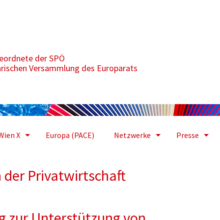
schaft durchsetzen
geordnete der SPÖ
arischen Versammlung des Europarats
Wien X
Europa (PACE)
Netzwerke
Presse
 der Privatwirtschaft
Tag zur Unterstützung von