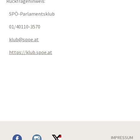
Rückfragehinweis:
SPÖ-Parlamentsklub
01/40110-3570
klub
spoe
at
https://klub.spoe.at
IMPRESSUM