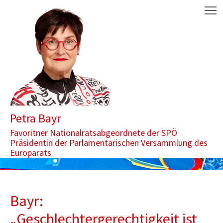
Zum Inhalt springen
Aktuelle Seite: Bayr: „Geschlechtergerechtigkeit ist keine Schönw
M
Petra Bayr
Favoritner Nationalratsabgeordnete der SPÖ
Präsidentin der Parlamentarischen Versammlung des
Europarats
Bayr:
„Geschlechtergerechtigkeit ist