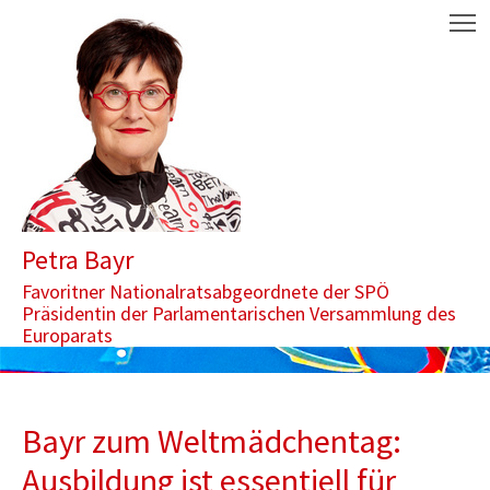
Zum Inhalt springen
Aktuelle Seite: Bayr zum Weltmädchentag: Ausbildung ist essenti
M
Petra Bayr
Favoritner Nationalratsabgeordnete der SPÖ
Präsidentin der Parlamentarischen Versammlung des
Europarats
Bayr zum Weltmädchentag:
Ausbildung ist essentiell für