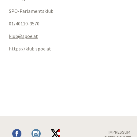
SPÖ-Parlamentsklub
01/40110-3570
klub
spoe
at
https://klub.spoe.at
IMPRESSUM