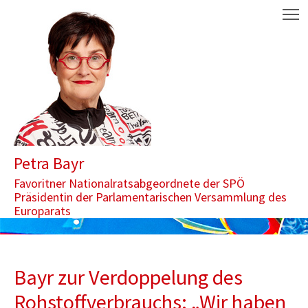
Zum Inhalt springen
Aktuelle Seite: Bayr zur Verdoppelung des Rohstoffverbrauchs: „W
M
Petra Bayr
Favoritner Nationalratsabgeordnete der SPÖ
Präsidentin der Parlamentarischen Versammlung des
Europarats
Bayr zur Verdoppelung des
Rohstoffverbrauchs: „Wir haben