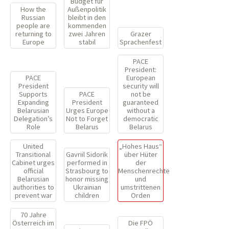
Budget für
How the
Außenpolitik
Russian
bleibt in den
people are
kommenden
returning to
zwei Jahren
Grazer
Europe
stabil
Sprachenfest
PACE
President:
PACE
European
President
security will
Supports
PACE
not be
Expanding
President
guaranteed
Belarusian
Urges Europe
without a
Delegation’s
Not to Forget
democratic
Role
Belarus
Belarus
United
„Hohes Haus“
Transitional
Gavriil Sidorik
über Hüter
Cabinet urges
performed in
der
official
Strasbourg to
Menschenrechte
Belarusian
honor missing
und
authorities to
Ukrainian
umstrittenen
prevent war
children
Orden
70 Jahre
Österreich im
Die FPÖ