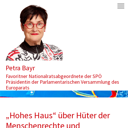
Zum Inhalt springen
Aktuelle Seite: „Hohes Haus“ über Hüter der Menschenrechte und
M
Petra Bayr
Favoritner Nationalratsabgeordnete der SPÖ
Präsidentin der Parlamentarischen Versammlung des
Europarats
„Hohes Haus“ über Hüter der
Menschenrechte und