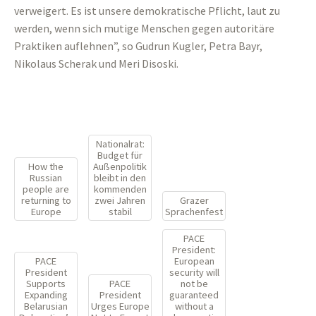
verweigert. Es ist unsere demokratische Pflicht, laut zu
werden, wenn sich mutige Menschen gegen autoritäre
Praktiken auflehnen”, so Gudrun Kugler, Petra Bayr,
Nikolaus Scherak und Meri Disoski.
Nationalrat:
Budget für
How the
Außenpolitik
Russian
bleibt in den
people are
kommenden
returning to
zwei Jahren
Grazer
Europe
stabil
Sprachenfest
PACE
President:
PACE
European
President
security will
Supports
PACE
not be
Expanding
President
guaranteed
Belarusian
Urges Europe
without a