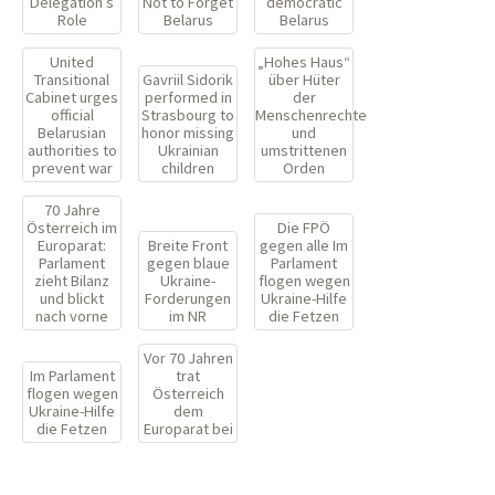
Delegation’s
Not to Forget
democratic
Role
Belarus
Belarus
United
„Hohes Haus“
Transitional
Gavriil Sidorik
über Hüter
Cabinet urges
performed in
der
official
Strasbourg to
Menschenrechte
Belarusian
honor missing
und
authorities to
Ukrainian
umstrittenen
prevent war
children
Orden
70 Jahre
Österreich im
Die FPÖ
Europarat:
Breite Front
gegen alle Im
Parlament
gegen blaue
Parlament
zieht Bilanz
Ukraine-
flogen wegen
und blickt
Forderungen
Ukraine-Hilfe
nach vorne
im NR
die Fetzen
Vor 70 Jahren
Im Parlament
trat
flogen wegen
Österreich
Ukraine-Hilfe
dem
die Fetzen
Europarat bei