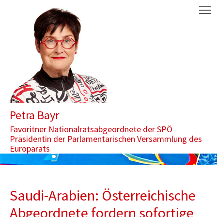
Zum Inhalt springen
Aktuelle Seite: Saudi-Arabien: Österreichische Abgeordnete forde
M
Petra Bayr
Favoritner Nationalratsabgeordnete der SPÖ
Präsidentin der Parlamentarischen Versammlung des
Europarats
Saudi-Arabien: Österreichische
Abgeordnete fordern sofortige