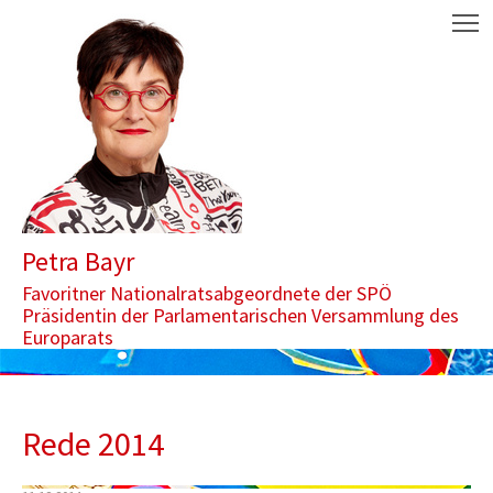
Zum Inhalt springen
Aktuelle Seite: 2014
M
Petra Bayr
Favoritner Nationalratsabgeordnete der SPÖ
Präsidentin der Parlamentarischen Versammlung des
Europarats
Rede 2014